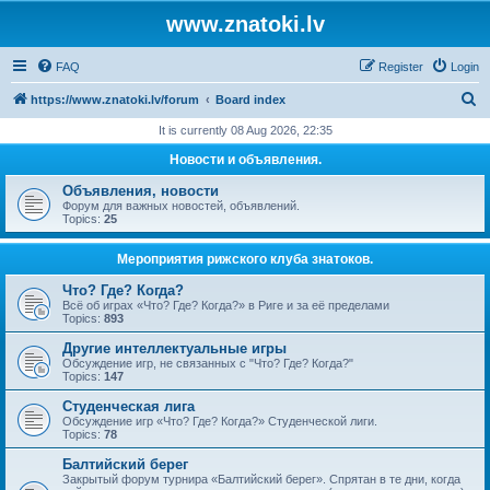
www.znatoki.lv
FAQ
Register
Login
S
https://www.znatoki.lv/forum
Board index
e
It is currently 08 Aug 2026, 22:35
a
Новости и объявления.
r
Объявления, новости
c
Форум для важных новостей, объявлений.
Topics:
25
h
Мероприятия рижского клуба знатоков.
Что? Где? Когда?
Всё об играх «Что? Где? Когда?» в Риге и за её пределами
Topics:
893
Другие интеллектуальные игры
Обсуждение игр, не связанных с "Что? Где? Когда?"
Topics:
147
Студенческая лига
Обсуждение игр «Что? Где? Когда?» Студенческой лиги.
Topics:
78
Балтийский берег
Закрытый форум турнира «Балтийский берег». Спрятан в те дни, когда