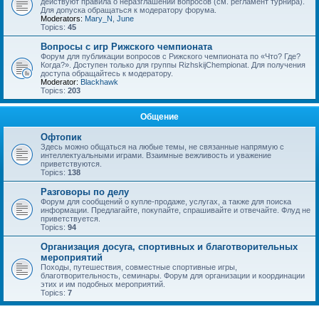
действуют правила о неразглашении вопросов (см. регламент турнира).
Для допуска обращаться к модератору форума.
Moderators:
Mary_N
,
June
Topics:
45
Вопросы с игр Рижского чемпионата
Форум для публикации вопросов с Рижского чемпионата по «Что? Где?
Когда?». Доступен только для группы RizhskijChempionat. Для получения
доступа обращайтесь к модератору.
Moderator:
Blackhawk
Topics:
203
Общение
Офтопик
Здесь можно общаться на любые темы, не связанные напрямую с
интеллектуальными играми. Взаимные вежливость и уважение
приветствуются.
Topics:
138
Разговоры по делу
Форум для сообщений о купле-продаже, услугах, а также для поиска
информации. Предлагайте, покупайте, спрашивайте и отвечайте. Флуд не
приветствуется.
Topics:
94
Организация досуга, спортивных и благотворительных
мероприятий
Походы, путешествия, совместные спортивные игры,
благотворительность, семинары. Форум для организации и координации
этих и им подобных мероприятий.
Topics:
7