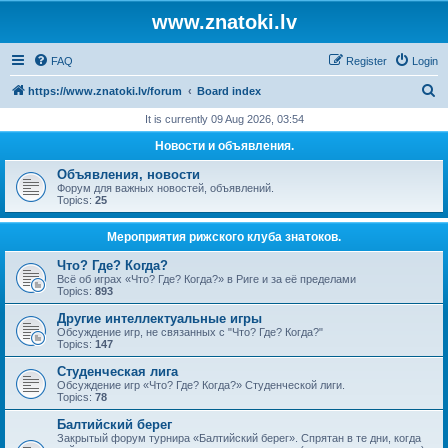
www.znatoki.lv
FAQ
Register
Login
S
https://www.znatoki.lv/forum
Board index
e
It is currently 09 Aug 2026, 03:54
a
Новости и объявления.
r
Объявления, новости
c
Форум для важных новостей, объявлений.
Topics:
25
h
Мероприятия рижского клуба знатоков.
Что? Где? Когда?
Всё об играх «Что? Где? Когда?» в Риге и за её пределами
Topics:
893
Другие интеллектуальные игры
Обсуждение игр, не связанных с "Что? Где? Когда?"
Topics:
147
Студенческая лига
Обсуждение игр «Что? Где? Когда?» Студенческой лиги.
Topics:
78
Балтийский берег
Закрытый форум турнира «Балтийский берег». Спрятан в те дни, когда