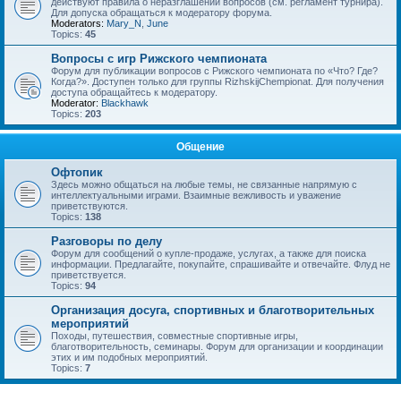
действуют правила о неразглашении вопросов (см. регламент турнира).
Для допуска обращаться к модератору форума.
Moderators:
Mary_N
,
June
Topics:
45
Вопросы с игр Рижского чемпионата
Форум для публикации вопросов с Рижского чемпионата по «Что? Где?
Когда?». Доступен только для группы RizhskijChempionat. Для получения
доступа обращайтесь к модератору.
Moderator:
Blackhawk
Topics:
203
Общение
Офтопик
Здесь можно общаться на любые темы, не связанные напрямую с
интеллектуальными играми. Взаимные вежливость и уважение
приветствуются.
Topics:
138
Разговоры по делу
Форум для сообщений о купле-продаже, услугах, а также для поиска
информации. Предлагайте, покупайте, спрашивайте и отвечайте. Флуд не
приветствуется.
Topics:
94
Организация досуга, спортивных и благотворительных
мероприятий
Походы, путешествия, совместные спортивные игры,
благотворительность, семинары. Форум для организации и координации
этих и им подобных мероприятий.
Topics:
7