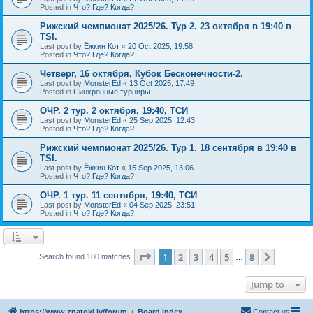
Posted in
Что? Где? Когда?
Рижский чемпионат 2025/26. Тур 2. 23 октября в 19:40 в
TSI.
Last post by
Ёжкин Кот
«
20 Oct 2025, 19:58
Posted in
Что? Где? Когда?
Четверг, 16 октября, Кубок Бесконечности-2.
Last post by
MonsterEd
«
13 Oct 2025, 17:49
Posted in
Синхронные турниры
ОЧР. 2 тур. 2 октября, 19:40, ТСИ
Last post by
MonsterEd
«
25 Sep 2025, 12:43
Posted in
Что? Где? Когда?
Рижский чемпионат 2025/26. Тур 1. 18 сентября в 19:40 в
TSI.
Last post by
Ёжкин Кот
«
15 Sep 2025, 13:06
Posted in
Что? Где? Когда?
ОЧР. 1 тур. 11 сентября, 19:40, ТСИ
Last post by
MonsterEd
«
04 Sep 2025, 23:51
Posted in
Что? Где? Когда?
Page
1
of
8
1
2
3
4
5
8
Next
Search found 180 matches
…
Jump to
https://www.znatoki.lv/forum
Board index
Contact us