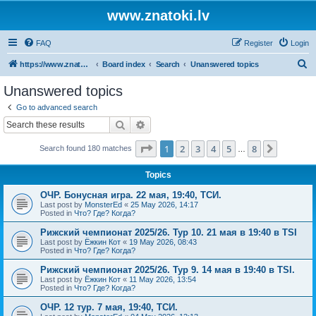
www.znatoki.lv
FAQ
Register
Login
S
https://www.znatoki.lv/forum
Board index
Search
Unanswered topics
e
Unanswered topics
a
Go to advanced search
r
Search
Advanced search
c
Page
1
of
8
1
2
3
4
5
8
Next
Search found 180 matches
h
…
Topics
ОЧР. Бонусная игра. 22 мая, 19:40, ТСИ.
Last post by
MonsterEd
«
25 May 2026, 14:17
Posted in
Что? Где? Когда?
Рижский чемпионат 2025/26. Тур 10. 21 мая в 19:40 в TSI
Last post by
Ёжкин Кот
«
19 May 2026, 08:43
Posted in
Что? Где? Когда?
Рижский чемпионат 2025/26. Тур 9. 14 мая в 19:40 в TSI.
Last post by
Ёжкин Кот
«
11 May 2026, 13:54
Posted in
Что? Где? Когда?
ОЧР. 12 тур. 7 мая, 19:40, ТСИ.