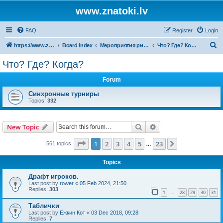
www.znatoki.lv
FAQ
Register
Login
S
https://www.znatoki.lv/forum
Board index
Мероприятия рижского клуба знатоков.
Что? Где? Когда?
e
Что? Где? Когда?
a
Forum
r
c
Синхронные турниры
Topics:
332
h
Search
Advanced search
New Topic
Page
1
of
23
1
2
3
4
5
23
Next
561 topics
…
Topics
Драфт игроков.
Last post by
rower
«
05 Feb 2024, 21:50
Replies:
303
1
28
29
30
31
…
Таблички
Last post by
Ёжкин Кот
«
03 Dec 2018, 09:28
Replies:
7