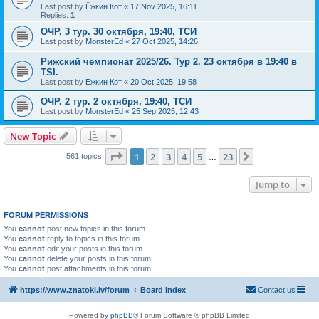
Last post by
Ёжкин Кот
«
17 Nov 2025, 16:11
Replies:
1
ОЧР. 3 тур. 30 октября, 19:40, ТСИ
Last post by
MonsterEd
«
27 Oct 2025, 14:26
Рижский чемпионат 2025/26. Тур 2. 23 октября в 19:40 в
TSI.
Last post by
Ёжкин Кот
«
20 Oct 2025, 19:58
ОЧР. 2 тур. 2 октября, 19:40, ТСИ
Last post by
MonsterEd
«
25 Sep 2025, 12:43
New Topic
Page
1
of
23
1
2
3
4
5
23
Next
561 topics
…
Jump to
FORUM PERMISSIONS
You
cannot
post new topics in this forum
You
cannot
reply to topics in this forum
You
cannot
edit your posts in this forum
You
cannot
delete your posts in this forum
You
cannot
post attachments in this forum
https://www.znatoki.lv/forum
Board index
Contact us
Powered by
phpBB
® Forum Software © phpBB Limited