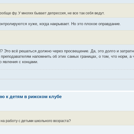
обще фу. У многих бывает депрессия, не все так себя ведут.
онтролируются хуже, когда накрывает. Но это плохое оправдание.
И? Это всё решаться должно через просвещение. Да, это долго и затрат
преподавателям напомнить об этих самых границах, о том, что норм, а ч
о явления с концами.
ю к детям в рижском клубе
 на работу с детьми школьного возраста?