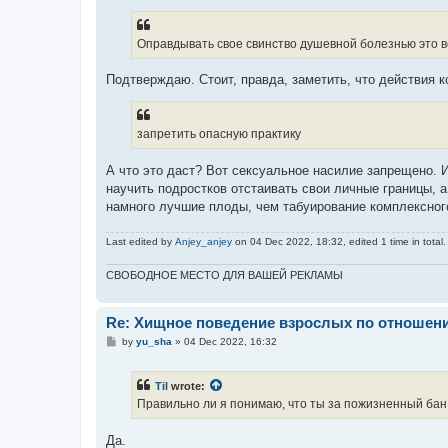
Оправдывать свое свинство душевной болезнью это во
Подтверждаю. Стоит, правда, заметить, что действия к
запретить опасную практику
А что это даст? Вот сексуальное насилие запрещено. 
научить подростков отстаивать свои личные границы, а 
намного лучшие плоды, чем табуирование комплексног
Last edited by
Anjey_anjey
on 04 Dec 2022, 18:32, edited 1 time in total.
СВОБОДНОЕ МЕСТО ДЛЯ ВАШЕЙ РЕКЛАМЫ
Re: Хищное поведение взрослых по отношени
P
by
yu_sha
»
04 Dec 2022, 16:32
o
s
t
Til
wrote:
Правильно ли я понимаю, что ты за пожизненный бан
Да.