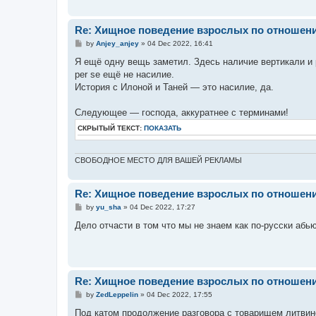
Re: Хищное поведение взрослых по отношени
P
by
Anjey_anjey
»
04 Dec 2022, 16:41
o
s
Я ещё одну вещь заметил. Здесь наличие вертикали и р
t
per se ещё не насилие.
История с Илоной и Таней — это насилие, да.
Следующее — господа, аккуратнее с терминами!
СКРЫТЫЙ ТЕКСТ:
ПОКАЗАТЬ
СВОБОДНОЕ МЕСТО ДЛЯ ВАШЕЙ РЕКЛАМЫ
Re: Хищное поведение взрослых по отношени
P
by
yu_sha
»
04 Dec 2022, 17:27
o
s
Дело отчасти в том что мы не знаем как по-русски абь
t
Re: Хищное поведение взрослых по отношени
P
by
ZedLeppelin
»
04 Dec 2022, 17:55
o
s
Под катом продолжение разговора с товарищем литвинск