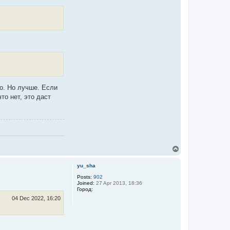
но. Но лучше. Если
то нет, это даст
T
o
p
yu_sha
Posts:
902
Joined:
27 Apr 2013, 18:36
Город:
04 Dec 2022, 16:20