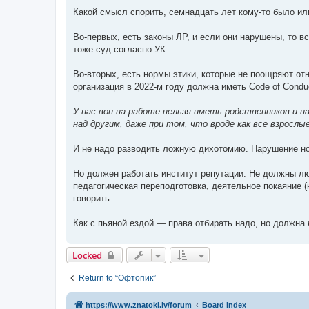
Какой смысл спорить, семнадцать лет кому-то было или
Во-первых, есть законы ЛР, и если они нарушены, то в
тоже суд согласно УК.
Во-вторых, есть нормы этики, которые не поощряют от
организация в 2022-м году должна иметь Code of Condu
У нас вон на работе нельзя иметь родственников и парт
над другим, даже при том, что вроде как все взросл
И не надо разводить ложную дихотомию. Нарушение нор
Но должен работать институт репутации. Не должны люд
педагогическая переподготовка, деятельное покаяние
говорить.
Как с пьяной ездой — права отбирать надо, но должна
Locked
Return to “Офтопик”
https://www.znatoki.lv/forum
Board index