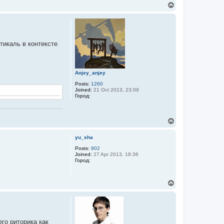
T
o
p
тикаль в контексте
Anjey_anjey
Posts:
1260
Joined:
21 Oct 2013, 23:09
Город:
T
o
p
yu_sha
Posts:
902
Joined:
27 Apr 2013, 18:36
Город:
T
o
p
го риторика как