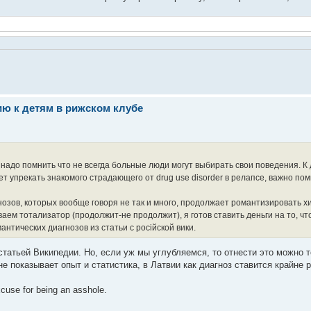
ю к детям в рижском клубе
надо помнить что не всегда больные люди могут выбирать свои поведения. К 
ет упрекать знакомого страдающего от drug use disorder в релапсе, важно пом
агнозов, которых вообще говоря не так и много, продолжает романтизировать 
ваем тотализатор (продолжит-не продолжит), я готов ставить деньги на то, чт
антических диагнозов из статьи с росiйской вики.
татьей Википедии. Но, если уж мы углубляемся, то отнести это можно то
 мне показывает опыт и статистика, в Латвии как диагноз ставится крайне 
cuse for being an asshole.