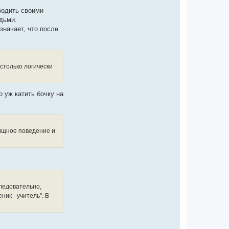
оводить своими
дьми.
значает, что после
столько логически
 уж катить бочку на
хищное поведение и
ледовательно,
ик - учитель". В