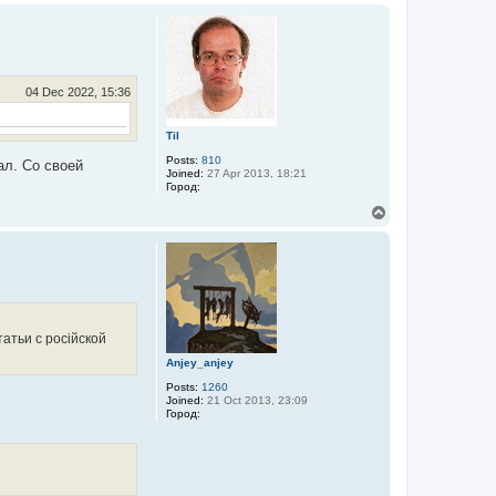
p
04 Dec 2022, 15:36
Til
Posts:
810
ал. Со своей
Joined:
27 Apr 2013, 18:21
Город:
T
o
p
татьи с росiйской
Anjey_anjey
Posts:
1260
Joined:
21 Oct 2013, 23:09
Город: