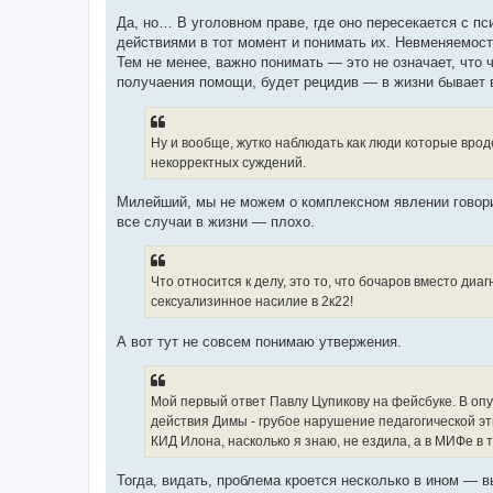
Да, но… В уголовном праве, где оно пересекается с пс
действиями в тот момент и понимать их. Невменяемост
Тем не менее, важно понимать — это не означает, что 
получаения помощи, будет рецидив — в жизни бывает 
Ну и вообще, жутко наблюдать как люди которые врод
некорректных суждений.
Милейший, мы не можем о комплексном явлении говорит
все случаи в жизни — плохо.
Что относится к делу, это то, что бочаров вместо ди
сексуализинное насилие в 2к22!
А вот тут не совсем понимаю утвержения.
Мой первый ответ Павлу Цупикову на фейсбуке. В оп
действия Димы - грубое нарушение педагогической эт
КИД Илона, насколько я знаю, не ездила, а в МИФе в
Тогда, видать, проблема кроется несколько в ином — 