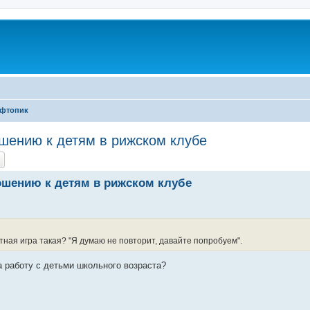
фтопик
шению к детям в рижском клубе
ch
Advanced search
ошению к детям в рижском клубе
тная игра такая? "Я думаю не повторит, давайте попробуем".
а работу с детьми школьного возраста?