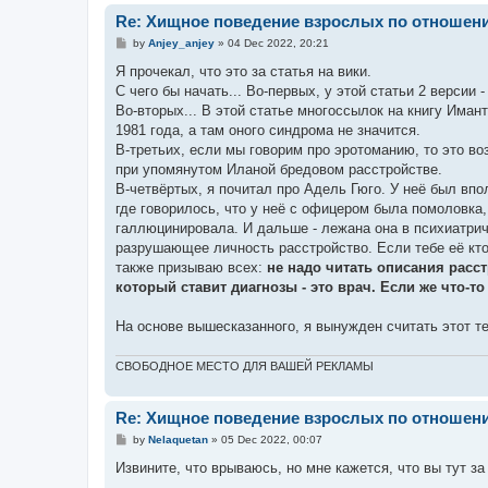
Re: Хищное поведение взрослых по отношени
P
by
Anjey_anjey
»
04 Dec 2022, 20:21
o
s
Я прочекал, что это за статья на вики.
t
С чего бы начать... Во-первых, у этой статьи 2 верси
Во-вторых... В этой статье многоссылок на книгу Има
1981 года, а там оного синдрома не значится.
В-третьих, если мы говорим про эротоманию, то это в
при упомянутом Иланой бредовом расстройстве.
В-четвёртых, я почитал про Адель Гюго. У неё был вп
где говорилось, что у неё с офицером была помоловка
галлюцинировала. И дальше - лежана она в психиатрич
разрушающее личность расстройство. Если тебе её кто-
также призываю всех:
не надо читать описания расс
который ставит диагнозы - это врач. Если же что-т
На основе вышесказанного, я вынужден считать этот т
СВОБОДНОЕ МЕСТО ДЛЯ ВАШЕЙ РЕКЛАМЫ
Re: Хищное поведение взрослых по отношени
P
by
Nelaquetan
»
05 Dec 2022, 00:07
o
s
Извините, что врываюсь, но мне кажется, что вы тут з
t