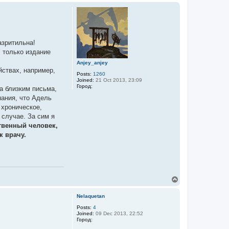
o
p
азритильна!
л только издание
Anjey_anjey
йствах, например,
Posts:
1260
Joined:
21 Oct 2013, 23:09
Город:
а близким письма,
нания, что Адель
 хроническое,
 случае. За сим я
твенный человек,
к врачу.
T
o
p
Nelaquetan
Posts:
4
Joined:
09 Dec 2013, 22:52
Город: