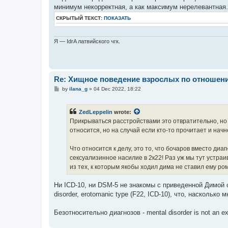
t
минимум некорректная, а как максимум нерелевантная.
СКРЫТЫЙ ТЕКСТ:
ПОКАЗАТЬ
Я — IdrA латвийского чгк.
Re: Хищное поведение взрослых по отношени
P
by
ilana_g
»
04 Dec 2022, 18:22
o
s
t
ZedLeppelin
wrote:
Прикрываться расстройствами это отвратительно, но 
относится, но на случай если кто-то прочитает и начн
Что относится к делу, это то, что бочаров вместо ди
сексуализинное насилие в 2к22! Раз уж мы тут устраи
из тех, к которым якобы ходил дима не ставил ему ром
Ни ICD-10, ни DSM-5 не знакомы с приведенной Димой с
disorder, erotomanic type (F22, ICD-10), что, насколько
Безотносительно диагнозов - mental disorder is not an ex