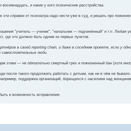
 восемнадцать, и какие у кого психические расстройства.
се эти справки от психиатра надо нести уже в суд, и решать про пожизн
ношения "учитель — ученик", "начальник — подчинённый" и т.п. Любая 
ct, где это должно быть одним из первых пунктов.
нёров в своей reporting chain, и даже в соседнем проекте, если у одно
ые самостоятельные люди.
м этики — не обязательно смертный грех и пожизненный бан (хотя иногд
и после такого продолжать работать с детьми, как ни в чём не бывало.
 (например, поддержка организаций, борющихся с насилием над женщина
 быть и возможность исправления.