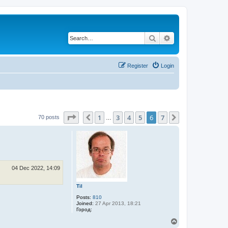
Search
Advanced search
Register
Login
Page
6
of
7
1
3
4
5
6
7
Previous
Next
70 posts
…
04 Dec 2022, 14:09
Til
Posts:
810
Joined:
27 Apr 2013, 18:21
Город:
T
o