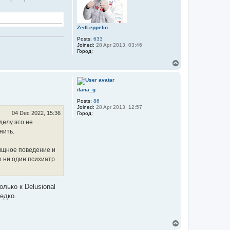
ZedLeppelin
Posts:
633
Joined:
28 Apr 2013, 03:46
Город:
T
o
p
ilana_g
Posts:
86
Joined:
28 Apr 2013, 12:57
04 Dec 2022, 15:36
Город:
делу это не
нить.
хищное поведение и
о ни один психиатр
лько к Delusional
редко.
T