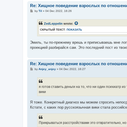
Re: Хищное поведение взрослых по отношени
P
by
Til
»
04 Dec 2022, 16:26
o
s
t
ZedLeppelin
wrote:
СКРЫТЫЙ ТЕКСТ:
ПОКАЗАТЬ
Эмиль, ты по-прежнему врешь и приписываешь мне логи
проекцией разбирайся сам. Это последний пост из твои
Re: Хищное поведение взрослых по отношени
P
by
Anjey_anjey
»
04 Dec 2022, 16:27
o
s
t
я готов ставить деньги на то, что ни один психиатр и
вики
Я тоже. Конкретный диагноз мы можем спросить непос
Кстати, с каких пор русскоязычная вики стала российс
Прикрываться расстройствами это отвратительно, но 