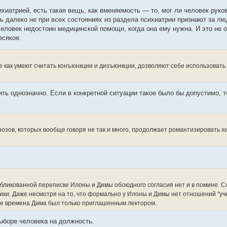
ихиатрией, есть такая вещь, как вменяемость — то, мог ли человек рук
ь далеко не при всех состояниях из раздела психиатрии признают за лю
человек недостоин медицинской помощи, когда она ему нужна. И это не о
всякое.
е как умеют считать конъюнкции и дизъюнкции, дозволяют себе использовать 
ь однозначно. Если в конкретной ситуации такое было бы допустимо, то
агнозов, которых вообще говоря не так и много, продолжает романтизировать 
убликованной переписке Илоны и Димы обоюдного согласия нет и в помине. С
ики. Даже несмотря на то, что формально у Илоны и Димы нет отношений "учен
 те времена Дима был только приглашенным лектором.
выборе человека на должность.