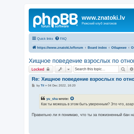
www.znatoki.lv
Рижский клуб знатоков
Quick links
FAQ
https://www.znatoki.lv/forum
Board index
Общение
О
Хищное поведение взрослых по отно
Sear
Locked
Re: Хищное поведение взрослых по отн
P
by
Til
»
04 Dec 2022, 16:20
o
s
t
yu_sha
wrote:
Как ты можешь в этом быть уверенным? Это что, азар
Правильно ли я понимаю, что ты за пожизненный бан н