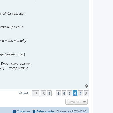
енный бан должен
уважающая себя
го есть authority
а бывает и так).
 Курс психотерапии,
ми) — тогда можно
T
o
Page
6
of
7
1
3
4
5
6
7
p
Previous
Next
70 posts
…
Jump to
Contact us
Delete cookies
All times are
UTC+03:00