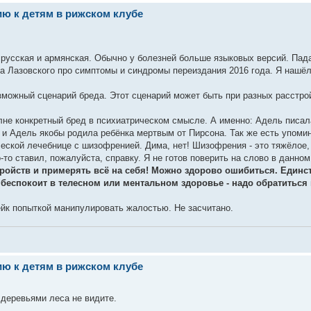
ю к детям в рижском клубе
и - русская и армянская. Обычно у болезней больше языковых версий. Пад
нта Лазовского про симптомы и синдромы переиздания 2016 года. Я нашё
озможный сценарий бреда. Этот сценарий может быть при разных расстро
олне конкретный бред в психиатрическом смысле. А именно: Адель писал
, и Адель якобы родила ребёнка мертвым от Пирсона. Так же есть упоми
еской лечебнице с шизофренией. Дима, нет! Шизофрения - это тяжёлое,
то ставил, пожалуйста, справку. Я не готов поверить на слово в данном
тройств и примерять всё на себя! Можно здорово ошибиться. Единс
о беспокоит в телесном или ментальном здоровье - надо обратиться 
ейк попыткой манипулировать жалостью. Не засчитано.
ю к детям в рижском клубе
а деревьями леса не видите.