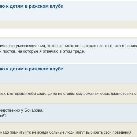
ю к детям в рижском клубе
ческие умозаключения, которые никак не вытекают из того, что я напис
х постов, на которые я отвечаю в этом треде.
ю к детям в рижском клубе
з тех, к которым якобы ходил дима не ставил ему романтических диагнозов из с
редственно у Бочарова.
кой?
надо помнить что не всегда больные люди могут выбирать свои поведения.