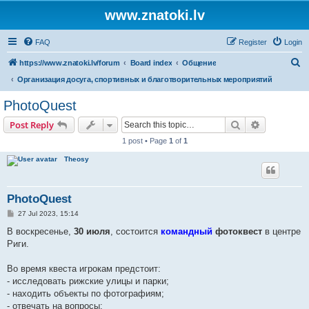
www.znatoki.lv
FAQ
Register
Login
S
https://www.znatoki.lv/forum
Board index
Общение
e
Организация досуга, спортивных и благотворительных мероприятий
a
PhotoQuest
r
Search
Advanced s
Post Reply
c
1 post • Page
1
of
1
h
Theosy
PhotoQuest
P
27 Jul 2023, 15:14
o
s
В воскресенье,
30 июля
, состоится
командный
фотоквест
в центре
t
Риги.
Во время квеста игрокам предстоит:
- исследовать рижские улицы и парки;
- находить объекты по фотографиям;
- отвечать на вопросы;