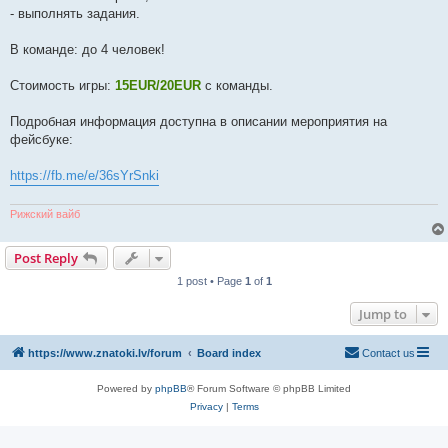
- выполнять задания.
В команде: до 4 человек!
Стоимость игры:
15EUR/20EUR
с команды.
Подробная информация доступна в описании мероприятия на
фейсбуке:
https://fb.me/e/36sYrSnki
Рижский вайб
Post Reply
1 post • Page
1
of
1
Jump to
https://www.znatoki.lv/forum
Board index
Contact us
Powered by
phpBB
® Forum Software © phpBB Limited
Privacy
|
Terms