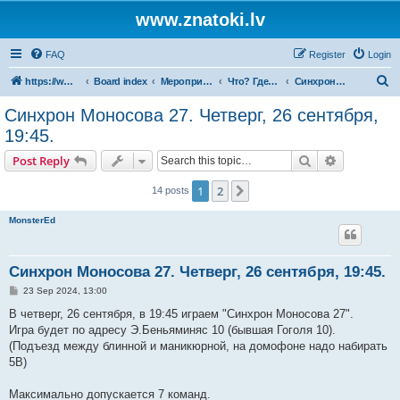
www.znatoki.lv
FAQ
Register
Login
S
https://www.znatoki.lv/forum
Board index
Мероприятия рижского клуба знатоков.
Что? Где? Когда?
Синхронные турниры
e
Синхрон Моносова 27. Четверг, 26 сентября,
a
19:45.
r
Search
Advanced s
Post Reply
c
h
1
2
Next
14 posts
MonsterEd
Синхрон Моносова 27. Четверг, 26 сентября, 19:45.
P
23 Sep 2024, 13:00
o
s
В четверг, 26 сентября, в 19:45 играем "Синхрон Моносова 27".
t
Игра будет по адресу Э.Беньяминяс 10 (бывшая Гоголя 10).
(Подъезд между блинной и маникюрной, на домофоне надо набирать
5В)
Максимально допускается 7 команд.