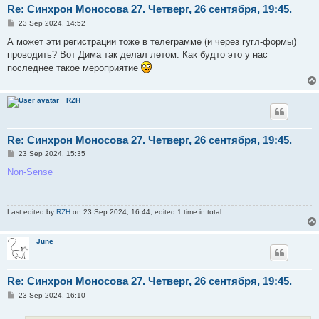
Re: Синхрон Моносова 27. Четверг, 26 сентября, 19:45.
P
23 Sep 2024, 14:52
o
s
А может эти регистрации тоже в телеграмме (и через гугл-формы)
t
проводить? Вот Дима так делал летом. Как будто это у нас
последнее такое мероприятие
RZH
Re: Синхрон Моносова 27. Четверг, 26 сентября, 19:45.
P
23 Sep 2024, 15:35
o
s
Non-Sense
t
Last edited by
RZH
on 23 Sep 2024, 16:44, edited 1 time in total.
June
Re: Синхрон Моносова 27. Четверг, 26 сентября, 19:45.
P
23 Sep 2024, 16:10
o
s