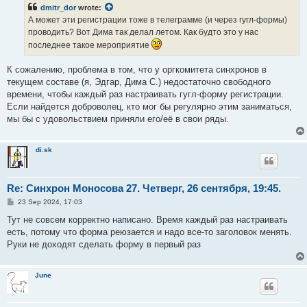
t
dmitr_dor
wrote:
А может эти регистрации тоже в телеграмме (и через гугл-формы)
проводить? Вот Дима так делал летом. Как будто это у нас
последнее такое мероприятие
К сожалению, проблема в том, что у оргкомитета синхронов в
текущем составе (я, Эдгар, Дима С.) недостаточно свободного
времени, чтобы каждый раз настраивать гугл-форму регистрации.
Если найдется доброволец, кто мог бы регулярно этим заниматься,
мы бы с удовольствием приняли его/её в свои ряды.
di.sk
Re: Синхрон Моносова 27. Четверг, 26 сентября, 19:45.
P
23 Sep 2024, 17:03
o
s
Тут не совсем корректно написано. Время каждый раз настраивать
t
есть, потому что форма реюзается и надо все-то заголовок менять.
Руки не доходят сделать форму в первый раз
June