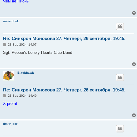
s
Чем не Пионы
t
annarchuk
Re: Синхрон Моносова 27. Четверг, 26 сентября, 19:45.
P
23 Sep 2024, 14:07
o
s
Sgt. Pepper's Lonely Hearts Club Band
t
Blackhawk
Re: Синхрон Моносова 27. Четверг, 26 сентября, 19:45.
P
23 Sep 2024, 14:40
o
s
X-promt
t
dmitr_dor