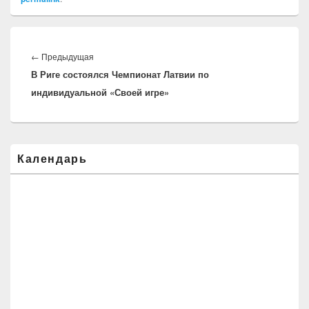
Навигация
по
Предыдущая
←
Предыдущая
записям
В Риге состоялся Чемпионат Латвии по
запись:
индивидуальной «Своей игре»
Область
Календарь
основной
боковой
панели